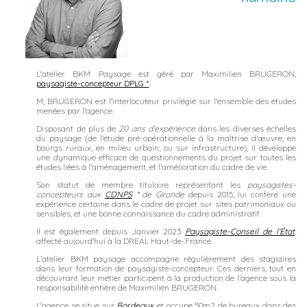
L'atelier BKM Paysage est géré par Maximilien BRUGERON,
paysagiste-concepteur DPLG *
.
M; BRUGERON est l'interlocuteur privilégié sur l'ensemble des études
menées par l'agence.
Disposant de plus de
20 ans d’expérience
dans les diverses échelles
du paysage (de l’étude pré-opérationnelle à la maîtrise d’œuvre, en
bourgs ruraux, en milieu urbain, ou sur infrastructure), il développe
une dynamique efficace de questionnements du projet sur toutes les
études liées à l’aménagement, et l’amélioration du cadre de vie.
Son statut de membre titulaire représentant les
paysagistes-
concepteurs aux
CDNPS
* de Gironde
depuis 2015, lui confère une
expérience certaine dans le cadre de projet sur sites patrimoniaux ou
sensibles, et une bonne connaissance du cadre administratif.
Il est également depuis Janvier 2023
Paysagiste-Conseil de l’État
,
affecté aujourd'hui à la DREAL Haut-de-France.
L’atelier BKM paysage accompagne régulièrement des stagiaires
dans leur formation de paysagiste-concepteur. Ces derniers, tout en
découvrant leur métier participent à la production de l’agence sous la
responsabilité entière de Maximilien BRUGERON.
L'agence se situe sur
Bordeaux
, et occupe 50m2 de bureaux dans des