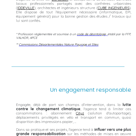
locaux professionnels partagés avec des confrères urbanistes
(
IDDEVILLE
), architectes et ingénieurs structure (
CUBE INGENIEURS
).
Elle dispose de tout l'équipement nécessaire (informatique, EPI,
équipement général) pour la bonne gestion des études / travaux qui
lui sont confiés.
* Profession réglementée et soumise à un
code de déontologie,
établi par la FFP,
VALHOR, APCE
**
Commissions Départementales Nature Paysage et Sites
Un engagement responsable
Engagée, déjà de part son champs d'intervention, dans la
lutte
contre le changement climatique
, l'agence tend à limiter ces
consommations : abonnement
Cityz
(solution d'autopartage),
déplacements privilégiés en vélo et transport en commun, quasi
disparition des impressions papier, ...
Dans sa pratique et ses projets, l'agence tend à
influer vers une plus
grande responsabilisation
sur les méthodes de mises en oeuvre