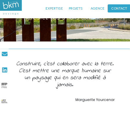
EXPERTISE
PROJETS
AGENCE
CONTACT
sur notre nouvelle page internet...
N'hésitez pas à nous contacter.
l'atelier BKM Paysage...
vous accueille...
plus simple, ...
plus claire.
Construire, c'est collaborer avec la terre.
C'est mettre une marque humaine sur
un paysage qui en sera modifié à
jamais.
Marguerite Yourcenar