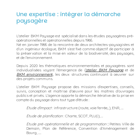
Une expertise : intégrer la démarche
paysagère
L'atelier BKM Paysage est spécialisé dans les études paysagères pré-
opérationnelles et opérationnelles depuis 1986.
Né en janvier 1986 de la rencontre de deux architectes-paysagistes et
d’un ingénieur écologue, BKM s’est fixé comme objectif de participer à
la préservation et la mise en valeur de la biodiversité, des paysages,
et de l’environnement.
Depuis 2020 les thématiques environnementales et paysagères sont
individualisées voyant l’émergence de
l
’atelier BKM Paysage
et de
BKM environnemen
t,
les deux structures continuant à oeuvrer sur
des projets communs.
L’atelier BKM Paysage propose des missions d’expertises, conseils,
suivis, conception et maîtrise d’œuvre pour les maîtres d’ouvrages
publics et privés. L'agence apporte la démarche itérative de la prise en
compte du paysage dans tout type d'étude :
Etude d'impact
: infrastructure (route, voie ferrée,..), ENR, ....
Etude de planification
: Charte, SCOT, PLU(i), ...
Etude pré-opérationnelle et de programmation
:
Petites Ville de
Demain, Plan de Référence, Convention d'Aménagement de
Bourg, .....